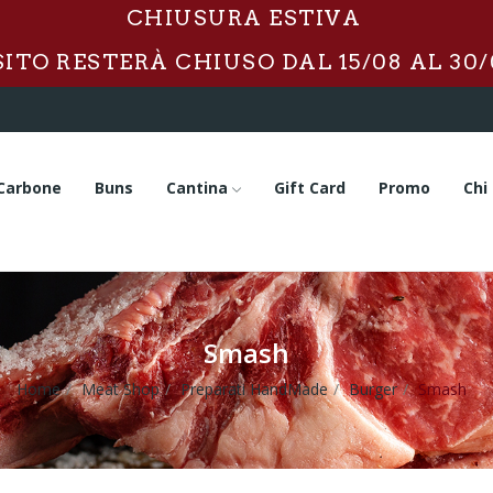
CHIUSURA ESTIVA
 SITO RESTERÀ CHIUSO DAL 15/08 AL 30/
Carbone
Buns
Cantina
Gift Card
Promo
Chi
Smash
Home
Meat Shop
Preparati HandMade
Burger
Smash