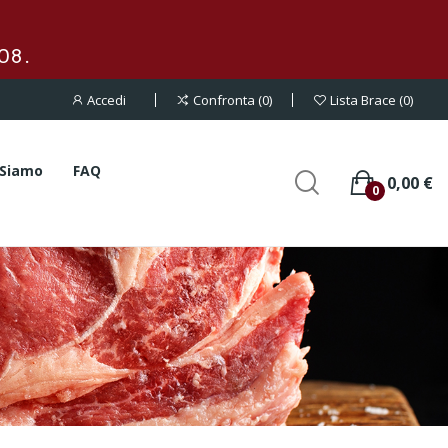
08.
Accedi
Confronta
0
Lista Brace
0
 Siamo
FAQ
0,00 €
0