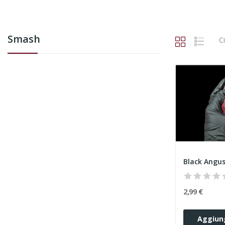
Smash
C
Black Angus
2,99 €
Aggiung