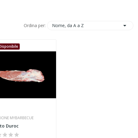

Nome, da A a Z
Ordina per:
isponibile
ZIONE MYBARBECUE
tto Duroc