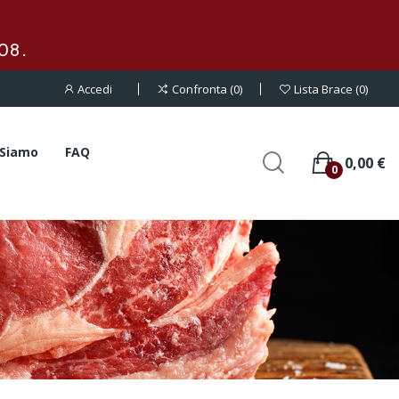
08.
Accedi
Confronta
0
Lista Brace
0
 Siamo
FAQ
0,00 €
0