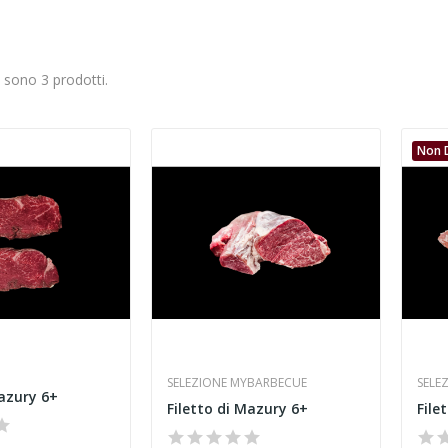
i sono 3 prodotti.
Non D
SELEZIONE MYBARBECUE
SELE
Mazury 6+
Filetto di Mazury 6+
File