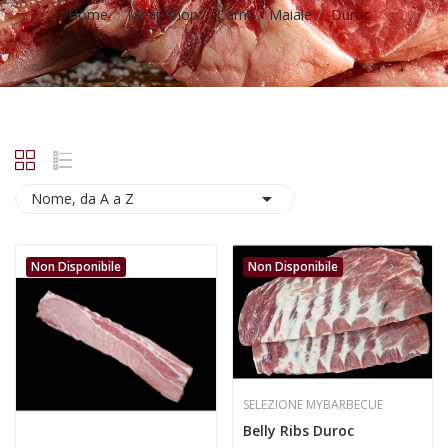
Home
Meat Shop
Carni
Maiale
Duroc

Nome, da A a Z
Non Disponibile
Non Disponibile
SELEZIONE MYBARBECUE
Belly Ribs Duroc