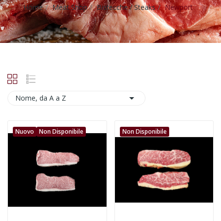
Home
Meat Shop
Bistecche / Steaks
Newport

Nome, da A a Z
Nuovo
Non Disponibile
Non Disponibile