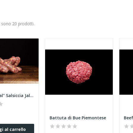
i sono 20 prodotti.
"The Original" Salsiccia Jalapeño & Cheddar...
Battuta di Bue Piemontese
Beef
i al carrello