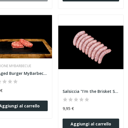
ZIONE MYBARBECUE
DryAged Burger MyBarbecue
 €
Salsiccia "I'm the Brisket Sausages"
Aggiungi al carrello
9,95 €
Aggiungi al carrello