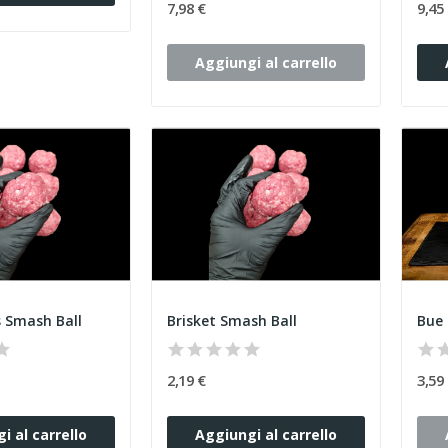
7,98 €
9,45
Aggiungi al carrello
 Smash Ball
Brisket Smash Ball
Bue 
2,19 €
3,59
i al carrello
Aggiungi al carrello