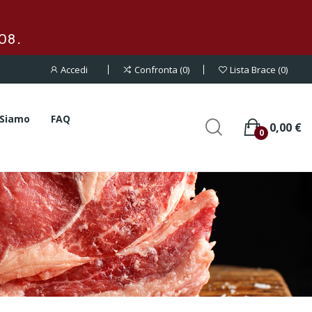
08.
Accedi
Confronta
0
Lista Brace
0
 Siamo
FAQ
0,00 €
0