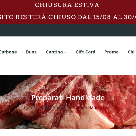
CHIUSURA ESTIVA
 SITO RESTERÀ CHIUSO DAL 15/08 AL 30/
Carbone
Buns
Cantina
Gift Card
Promo
Chi
Preparati HandMade
Home
Meat Shop
Preparati HandMade