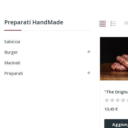
Preparati HandMade
C
Salsiccia
Burger

Macinati
Preparati

10,45 €
Aggiung