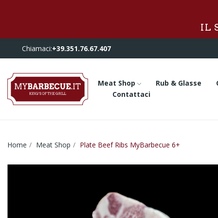
IL
Chiamaci:
+39.351.76.67.407
Meat Shop
Rub & Glasse
Contattaci
Home
Meat Shop
Plate Beef Ribs MyBarbecue 6+