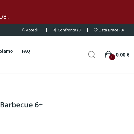
08.
Accedi
Confronta
0
Lista Brace
0
 Siamo
FAQ
0,00 €
0
yBarbecue 6+