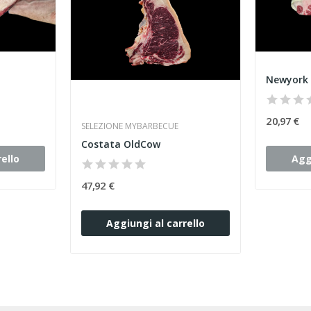
20,97 €
SELEZIONE MYBARBECUE
Costata OldCow
ello
Agg
47,92 €
Aggiungi al carrello