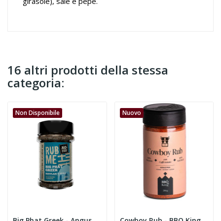
girasole), sale e pepe.
16 altri prodotti della stessa
categoria:
Non Disponibile
Nuovo
Big Phat Greek - Angus & Oink
Cowboy Rub - BBQ King